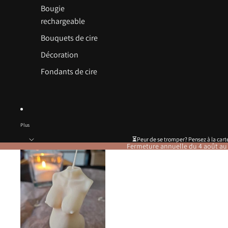
Bougie
rechargeable
Bouquets de cire
Décoration
Fondants de cire
Plus
⏳️Peur de se tromper? Pensez à la car
⏳️Peur de se tromper? Pensez à la car
Fermeture annuelle du 4 août au