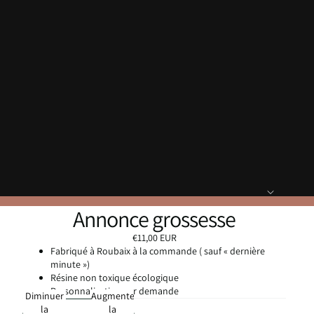
Annonce grossesse
€11,00 EUR
Fabriqué à Roubaix à la commande ( sauf « dernière
minute »)
Résine non toxique écologique
Personnalisation sur demande
Diminuer
Augmenter
la
la