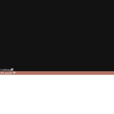
te cadeau🎁
te cadeau🎁
 29 août.🌴