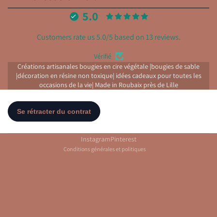
5.0
Customers rate us 5.0/5 based on 13 reviews.
Politique de confidentialité
Coordonnées
Vérifié
Politique de remboursement
Créations artisanales bougies en cire végétale |bougies de sable
|décoration en résine non toxique| idées cadeaux pour toutes les
Conditions d’utilisation
occasions de la vie| Made in Roubaix près de Lille
Politique d’expédition
Politique de résiliation
Mentions légales
Conditions générales de vente
Instagram
Pinterest
Conditions générales et politiques