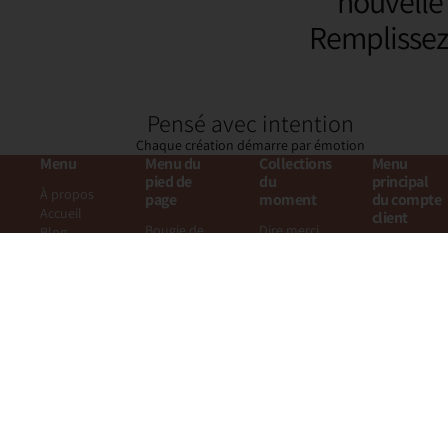
nouvelle
Remplissez 
Pensé avec intention
Chaque création démarre par émotion
Menu
Menu du
Collections
Menu
pied de
du
principal
À propos
page
moment
du compte
Accueil
client
Bougie de
Dire merci
Blog
Commandes
sable Sandy
avec...
Ambiances
Profil
⚠️Consignes
Summer
Catalogue
de sécurité
vibes
Carte
Nouveautés
Trouver un
cadeau
Rechercher
cadeau
Contact
Vos
Mes
événements
créations
Votre avis
compte
Newsletter
Guide de