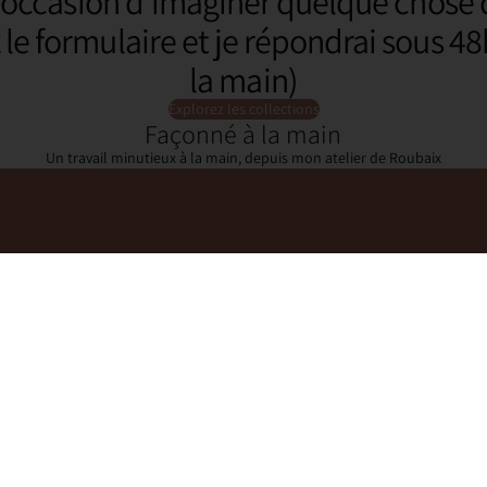
 occasion d’imaginer quelque chose 
le formulaire et je répondrai sous 48h
la main)
Explorez les collections
Façonné à la main
Un travail minutieux à la main, depuis mon atelier de Roubaix
Rejoignez notre commun
Ici pas de spam, que des moments chale
E-mail
Politique de confidentialité