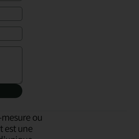
r-mesure ou
t est une