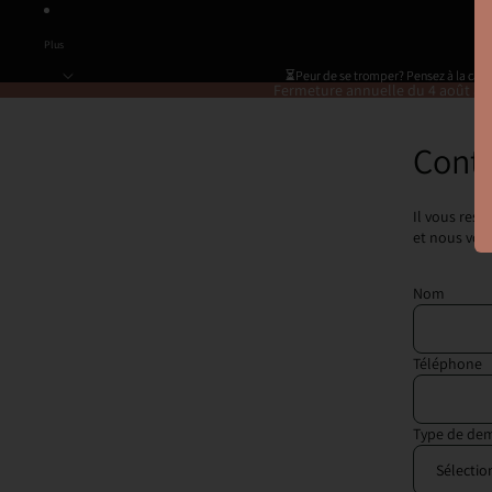
Plus
⏳️Peur de se tromper? Pensez à la car
⏳️Peur de se tromper? Pensez à la car
Fermeture annuelle du 4 août au
Cont
Il vous rest
et nous vous
Nom
*
Téléphone
Type de d