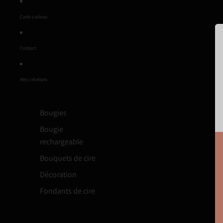
Sandy
Slow life
Carte cadeau
Summer vibes
Trouver un cadeau
Contact
Évènements
Mes créations
Bougies
Bougie
rechargeable
Bouquets de cire
Décoration
Fondants de cire