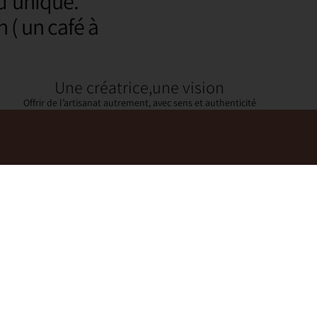
d’unique.
 ( un café à
Une créatrice,une vision
Offrir de l’artisanat autrement, avec sens et authenticité
auté
ureux, des offres VIP et + de coulisses créatives.