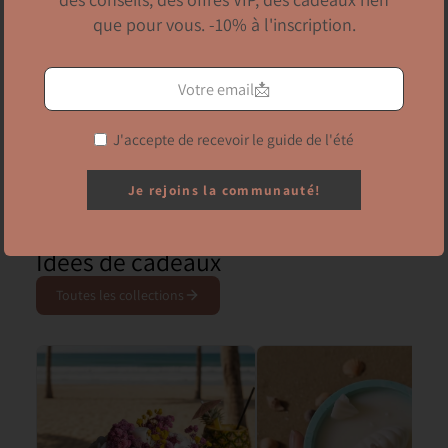
que pour vous. -10% à l'inscription.
J'accepte de recevoir le guide de l'été
Cadeau fin d'année
Je rejoins la communauté!
Idées de cadeaux
Toutes les collections