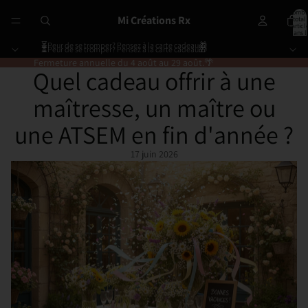
Nombr
Mi Créations Rx
total
d’articl
dans l
panier:
⏳️Peur de se tromper? Pensez à la carte cadeau🎁
⏳️Peur de se tromper? Pensez à la carte cadeau🎁
Fermeture annuelle du 4 août au 29 août.🌴
Quel cadeau offrir à une
maîtresse, un maître ou
une ATSEM en fin d'année ?
17 juin 2026