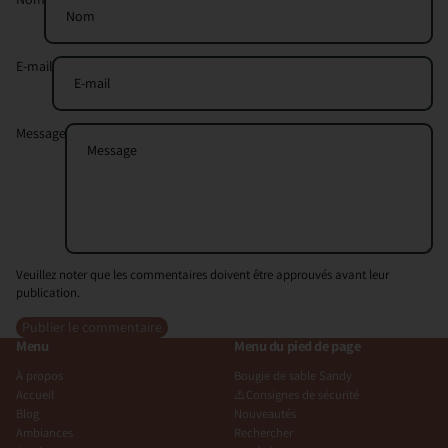
E-mail
Message
Veuillez noter que les commentaires doivent être approuvés avant leur
publication.
Publier le commentaire
Menu
Menu du pied de page
À propos
Bougie de sable Sandy
Accueil
⚠️Consignes de sécurité
Blog
Nouveautés
Ambiances
Rechercher