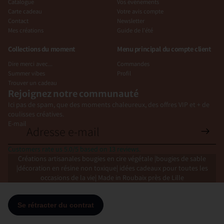
Catalogue
Vos événements
Carte cadeau
Votre avis compte
Contact
Newsletter
Mes créations
Guide de l'été
Collections du moment
Menu principal du compte client
Dire merci avec...
Commandes
Summer vibes
Profil
Trouver un cadeau
Rejoignez notre communauté
Ici pas de spam, que des moments chaleureux, des offres VIP et + de
coulisses créatives.
E-mail
Politique de confidentialité
Coordonnées
Customers rate us 5.0/5 based on 13 reviews.
Politique de remboursement
Créations artisanales bougies en cire végétale |bougies de sable
|décoration en résine non toxique| idées cadeaux pour toutes les
Conditions d’utilisation
occasions de la vie| Made in Roubaix près de Lille
Politique d’expédition
Politique de résiliation
Mentions légales